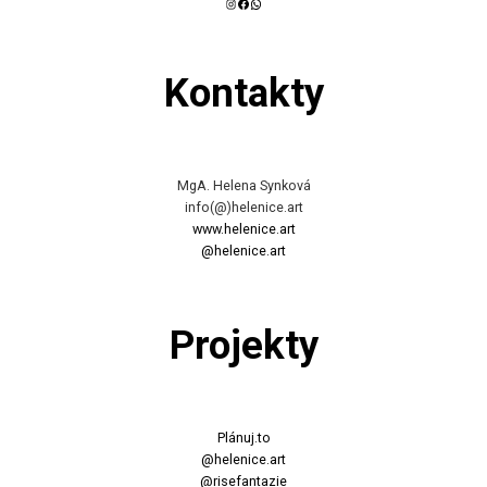
Instagram
Facebook
WhatsApp
Kontakty
MgA. Helena Synková
info(@)helenice.art
www.helenice.art
@helenice.art
Projekty
Plánuj.to
@helenice.art
@risefantazie