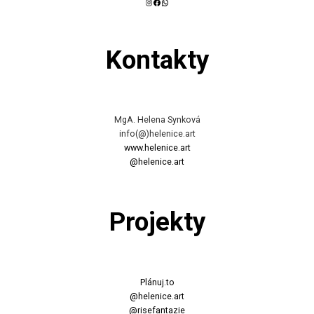
Instagram
Facebook
WhatsApp
Kontakty
MgA. Helena Synková
info(@)helenice.art
www.helenice.art
@helenice.art
Projekty
Plánuj.to
@helenice.art
@risefantazie