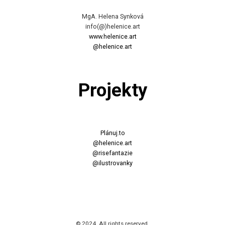
MgA. Helena Synková
info(@)helenice.art
www.helenice.art
@helenice.art
Projekty
Plánuj.to
@helenice.art
@risefantazie
@ilustrovanky
© 2024. All rights reserved.